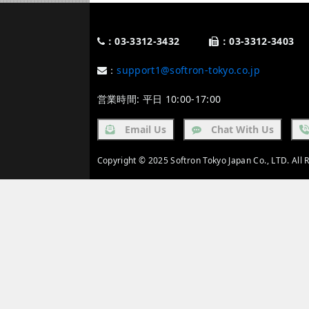
：03-3312-3432
：03-3312-3403
：
support1@softron-tokyo.co.jp
営業時間: 平日 10:00-17:00
Email Us
Chat With Us
Copyright © 2025 Softron Tokyo Japan Co., LTD. All 