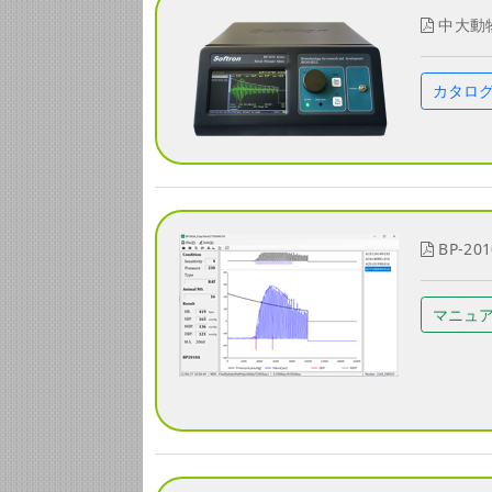
中大動物
カタロ
BP-20
マニュ