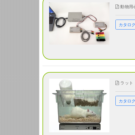
動物用心
カタロ
ラット・
カタロ