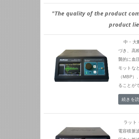
"The quality of the product com
product lie
中・大動
づき、高
襲的に血
モットな
（MBP）
ることが
続きを
ラット・マ
電容積脈